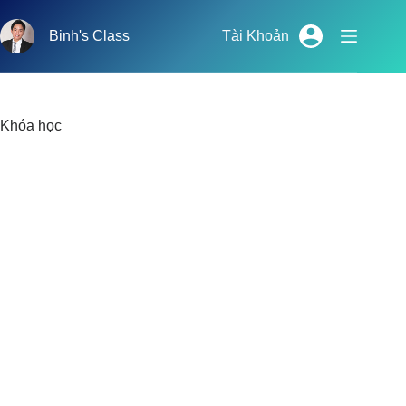
Chuyển
đến
Binh's Class
Tài Khoản
phần
nội
dung
Khóa học